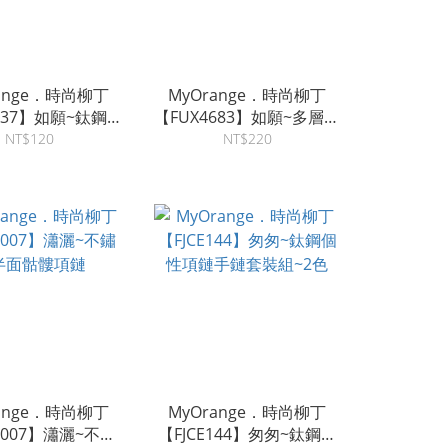
ange．時尚柳丁
MyOrange．時尚柳丁
537】如願~鈦鋼三
【FUX4683】如願~多層次
形墜飾項鏈
彎月皮革項鏈
NT$120
NT$220
ange．時尚柳丁
MyOrange．時尚柳丁
P1007】瀟灑~不鏽
【FJCE144】匆匆~鈦鋼個