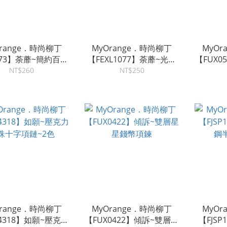
Orange．時尚柳丁
MyOrange．時尚柳丁
MyOr
C73】荼蘼~簡約百搭
【FEXL1077】荼蘼~光面
【FUX0
磁力項圈鎖骨鏈
亮銀圈圈造型愛心項鏈
角
NT$260
NT$250
Orange．時尚柳丁
MyOrange．時尚柳丁
MyOr
4318】如願~壓克力
【FUX0422】傾訴~雙層星
【FJS