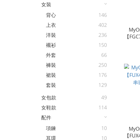
女裝
背心
146
上衣
402
My
洋裝
236
【FG
襯衫
150
外套
66
褲裝
250
裙裝
176
套裝
129
女包款
49
女鞋款
114
配件
項鍊
10
My
【FUX
耳環
10