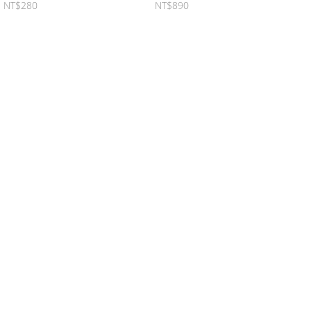
半面骷髏項鏈
性項鏈手鏈套裝組~2色
NT$280
NT$890