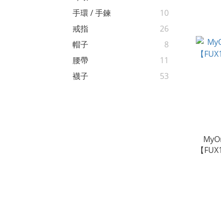
串
手環 / 手鍊
10
戒指
26
帽子
8
腰帶
11
襪子
53
My
【FUX