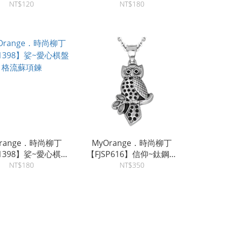
珠十字項鏈~2色
星錢幣項鍊
鋼
NT$120
NT$180
Orange．時尚柳丁
MyOrange．時尚柳丁
1398】娑~愛心棋盤
【FJSP616】信仰~鈦鋼仿
格流蘇項鍊
古銀貓頭鷹項鍊
NT$180
NT$350