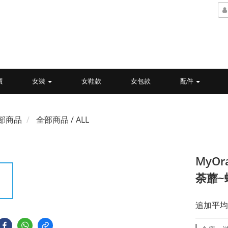
價
女裝
女鞋款
女包款
配件
部商品
全部商品 / ALL
MyOr
荼蘼~
追加平均