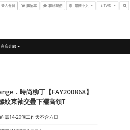
登入會員
購物車
聯絡我們
繁體中文
$ TWD
商店介紹
ange．時尚柳丁【FAY200868】
螺紋束袖交疊下襬高領T
約需14-20個工作天不含六日