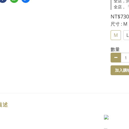
全店，消
全店，
NT$730
尺寸
: M
M
L
數量
加入購
描述