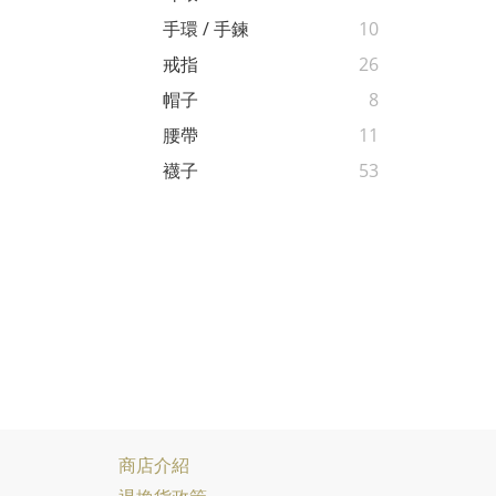
手環 / 手鍊
10
戒指
26
帽子
8
腰帶
11
襪子
53
商店介紹