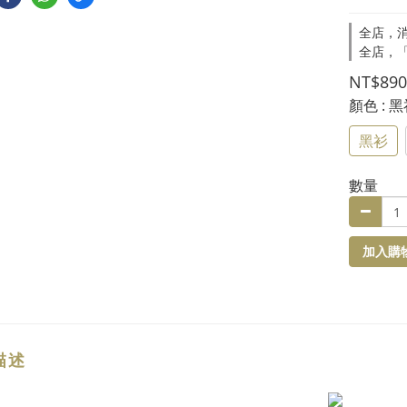
全店，消
全店，
NT$890
顏色
: 
黑衫
數量
加入購
描述