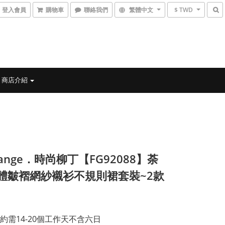
登入會員
購物車
聯絡我們
繁體中文
$ TWD
商店介紹
range．時尚柳丁【FG92088】荼
體皺褶網紗襯衫不規則裙套裝~2款
約需14-20個工作天不含六日