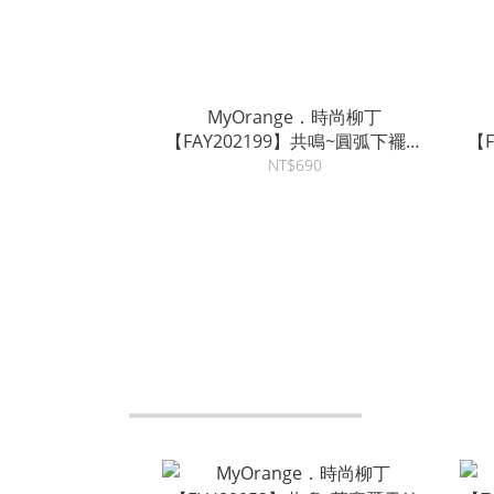
MyOrange．時尚柳丁
【FAY202199】共鳴~圓弧下襬連
【
帽口袋寬T~3色
NT$690