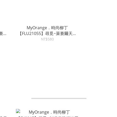
MyOrange．時尚柳丁
萊賽爾
【FLU21055】尋覓~萊賽爾天絲
假兩件針織衫~3色
NT$580