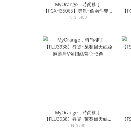
MyOrange．時尚柳丁
【FGXH35065】尋覓~假兩件雙層
【F
網洞襯衫短褲套裝
NT$1,480
MyOrange．時尚柳丁
【FLU3938】尋覓~萊賽爾天絲亞
【F
麻落肩V領扭結背心~3色
NT$780