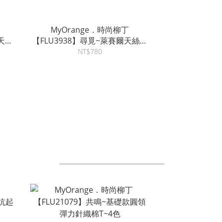
MyOrange．時尚柳丁
爾天絲
【FLU3938】尋覓~萊賽爾天絲亞
麻落肩V領扭結背心~3色
NT$780