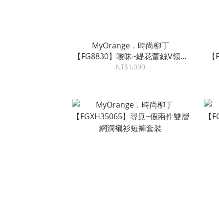
MyOrange．時尚柳丁
【FG8830】曖昧~緹花蕾絲V領襯
【
衫短褲套裝
NT$1,090