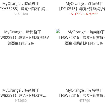
MyOrange．時尚柳丁
MyOrange．時尚柳丁
GXH35235】尋覓~假兩件網洞
【FY10518】尋覓~雙層網
雪紡衫短褲套裝
領背心燈籠裙套裝~2款
NT$1,480
NT$880 ~ NT$990
MyOrange．時尚柳丁
MyOrange．時尚柳丁
SW82391】尋覓~不對稱扭結V
【FSW82316】尋覓~萊賽
領亞麻背心~2色
亞麻混紡削肩背心~3色
NT$630
NT$790