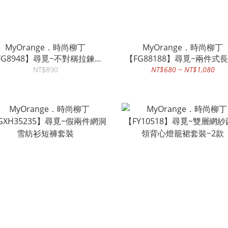
MyOrange．時尚柳丁
MyOrange．時尚柳丁
FG8948】尋覓~不對稱拉鍊背
【FG88188】尋覓~兩件式長
心假兩件網洞裙套裝~2款
恤蕾絲背心洋裝套裝~2款
NT$890
NT$680 ~ NT$1,080