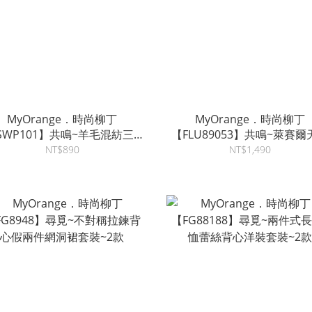
MyOrange．時尚柳丁
MyOrange．時尚柳丁
SWP101】共鳴~羊毛混紡三角
【FLU89053】共鳴~萊賽爾
披肩針織衫套裝~3色
亞麻落肩小V領綁帶洋裝~3
NT$890
NT$1,490