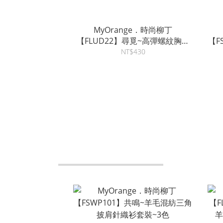
MyOrange．時尚柳丁
【FLUD22】尋覓~高彈螺紋胸墊
【F
設計挖背背心~3色
NT$430