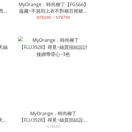
MyOrange．時尚柳丁【FG566】
紗西裝
蘊藏~不規則上衣不對稱百褶裙套
裝
NT$690 ~ NT$790
MyOrange．時尚柳丁
爾天絲
【FLU3928】尋覓~絲質扭結設計
後綁帶背心~3色
NT$680