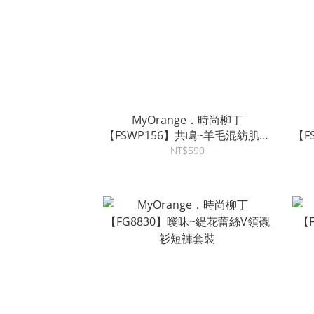
MyOrange．時尚柳丁
【FSWP156】共鳴~羊毛混紡肌理
【F
感立領針織背心~5色
NT$590