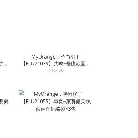
MyOrange．時尚柳丁
領抗起
【FLU21079】共鳴~基礎款圓領
彈力針織棉T~4色
NT$450