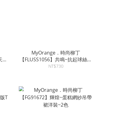
MyOrange．時尚柳丁
天絲
【FLUSS1056】共鳴~抗起球絲光
色
羊毛混紡圓領開釦針織衫~4色
NT$730