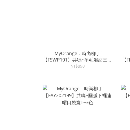
MyOrange．時尚柳丁
【FSWP101】共鳴~羊毛混紡三角
【F
披肩針織衫套裝~3色
羊
NT$890