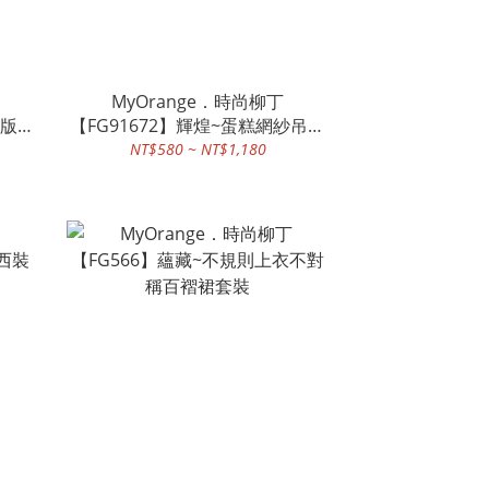
MyOrange．時尚柳丁
版T
【FG91672】輝煌~蛋糕網紗吊帶
裙洋裝~2色
NT$580 ~ NT$1,180