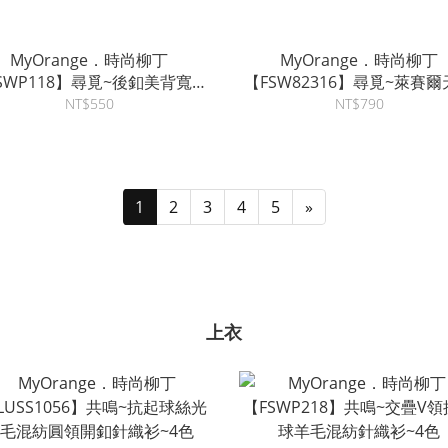
MyOrange．時尚柳丁
MyOrange．時尚柳丁
SWP118】尋覓~後釦美背寬肩
【FSW82316】尋覓~萊賽
亞麻針織背心~5色
亞麻混紡削肩背心~3色
NT$550
NT$790
1
2
3
4
5
»
上衣