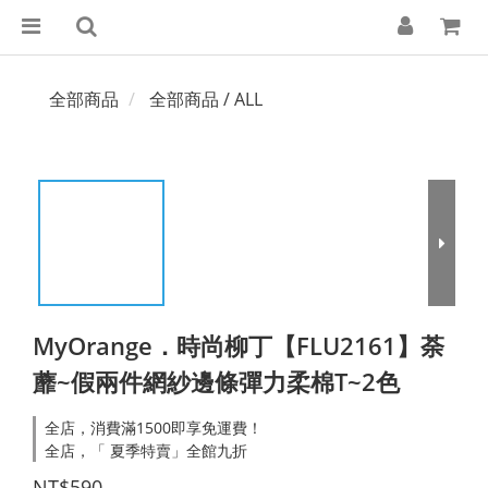
全部商品
全部商品 / ALL
MyOrange．時尚柳丁【FLU2161】荼
蘼~假兩件網紗邊條彈力柔棉T~2色
全店，消費滿1500即享免運費！
全店，「 夏季特賣」全館九折
NT$590