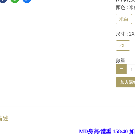
顏色
: 
米白
尺寸
: 2X
2XL
數量
加入購
描述
MD身高/體重 158/40 