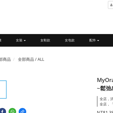
價
女裝
女鞋款
女包款
配件
部商品
全部商品 / ALL
MyO
~鬆弛
全店，消
全店，
NT$1,3