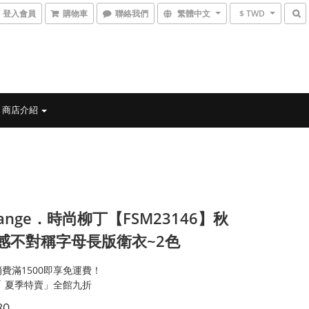
登入會員
購物車
聯絡我們
繁體中文
$ TWD
商店介紹
range．時尚柳丁【FSM23146】秋
感不對稱字母長版衛衣~2色
費滿1500即享免運費！
「 夏季特賣」全館九折
80