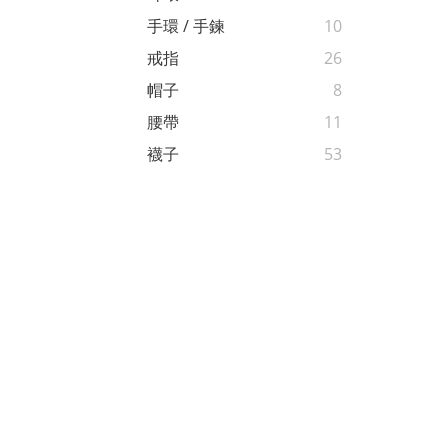
手環 / 手鍊
10
戒指
26
帽子
8
腰帶
11
襪子
53