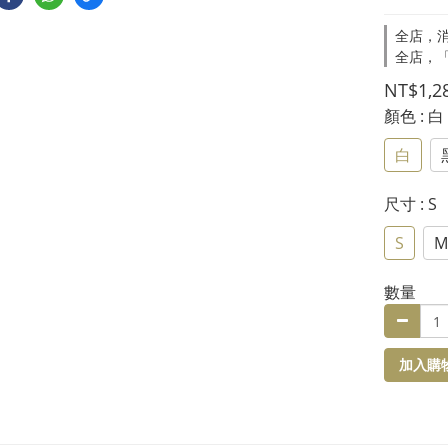
全店，消
全店，
NT$1,2
顏色
: 白
白
尺寸
: S
S
M
數量
加入購