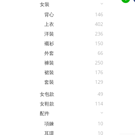
女裝
背心
146
上衣
402
洋裝
236
襯衫
150
外套
66
褲裝
250
裙裝
176
套裝
129
女包款
49
女鞋款
114
配件
項鍊
10
耳環
10