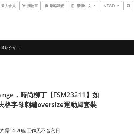
登入會員
購物車
聯絡我們
繁體中文
$ TWD
商店介紹
range．時尚柳丁【FSM23211】如
夫格字母刺繡oversize運動風套裝
約需14-20個工作天不含六日