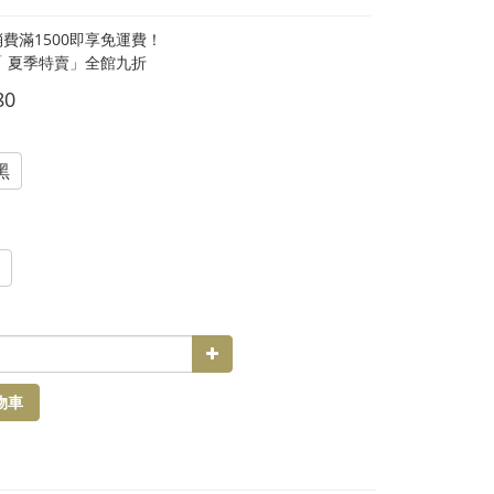
費滿1500即享免運費！
「 夏季特賣」全館九折
80
黑
物車