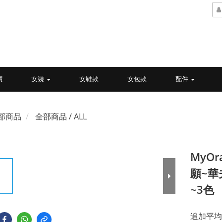
價
女裝
女鞋款
女包款
配件
部商品
全部商品 / ALL
MyO
願~華
~3色
追加平均