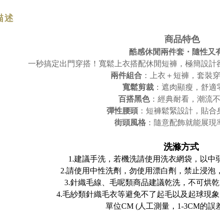
描述
商品特色
酷感休閒兩件套・隨性又
一秒搞定出門穿搭！寬鬆上衣搭配休閒短褲，極簡設計
兩件組合
：上衣＋短褲，套裝
寬鬆剪裁
：遮肉顯瘦，舒適
百搭黑色
：經典耐看，潮流
彈性腰頭
：短褲鬆緊設計，貼合
街頭風格
：隨意配飾就能展現
洗滌方式
1.建議手洗，若機洗請使用洗衣網袋，以中
2.請使用中性洗劑，勿使用漂白劑，禁止浸泡
3.針織毛線、毛呢類商品建議乾洗，不可烘
4.毛紗類針織毛衣等避免不了起毛以及起球現
單位CM (人工測量，1-3CM的誤