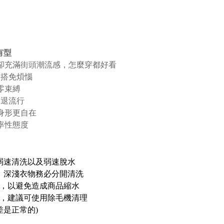
有型
卻充滿街頭潮流感，怎麼穿都好看
穿搭免煩惱
零束縛
不退流行
身形更自在
率性態度
弱速清洗以及弱速脫水
，深淺衣物務必分開清洗
乾，以避免造成商品縮水
象，建議可使用除毛機清理
差是正常的)