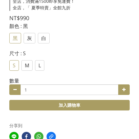
全店，消費滿1500即享免運費！
全店，「 夏季特賣」全館九折
NT$990
顏色
: 黑
黑
灰
白
尺寸
: S
S
M
L
數量
加入購物車
分享到