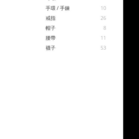
手環 / 手鍊
10
戒指
26
帽子
8
腰帶
11
襪子
53