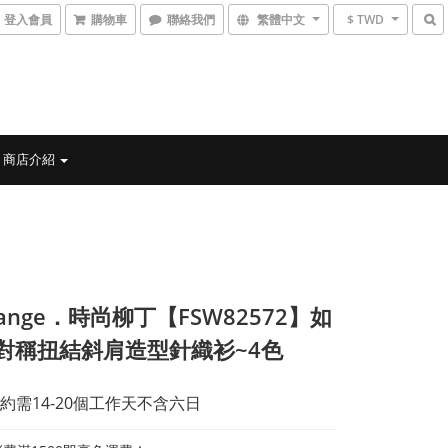
登入會員
購物車
聯絡我們
繁體中文
$ TWD
商店介紹
range．時尚柳丁【FSW82572】如
對稱扭結斜肩造型針織衫~4色
約需14-20個工作天不含六日