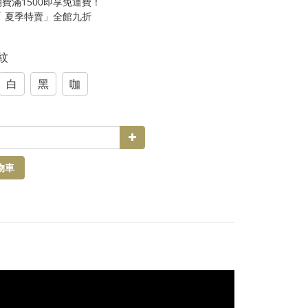
費滿1500即享免運費！
「 夏季特賣」全館九折
條紋
白
黑
咖
物車