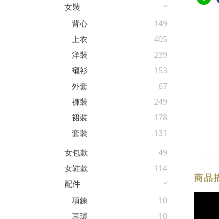
女裝
背心
149
上衣
405
洋裝
239
襯衫
153
外套
67
褲裝
249
裙裝
178
套裝
131
女包款
49
女鞋款
114
商品
配件
項鍊
10
耳環
10