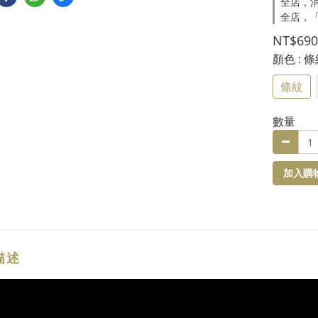
全店，消
全店，
NT$690
顏色
: 
條紋
數量
加入購
描述