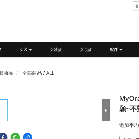
價
女裝
女鞋款
女包款
配件
部商品
全部商品 / ALL
MyO
願~不
追加平均