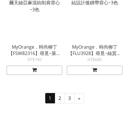
MyOrange．時尚柳丁
MyOrange．時尚柳丁
【FSW82316】尋覓~萊賽
【FLU3928】尋覓~絲質扭
爾天絲亞麻混紡削肩背心
結設計後綁帶背心~3色
NT$790
NT$680
~3色
1
2
3
»