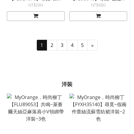
爾天絲混紡後抽繩針織T~2
萊賽爾天絲蝙蝠袖上衣~2
NT$680
NT$880
色
色
1
2
3
4
5
»
洋裝