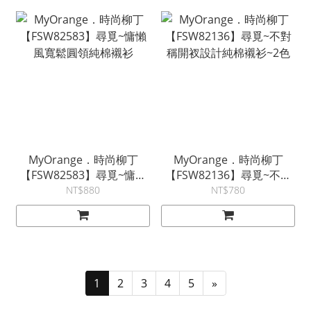
MyOrange．時尚柳丁
MyOrange．時尚柳丁
【FSW82583】尋覓~慵懶
【FSW82136】尋覓~不對
風寬鬆圓領純棉襯衫
稱開衩設計純棉襯衫~2色
NT$880
NT$780
1
2
3
4
5
»