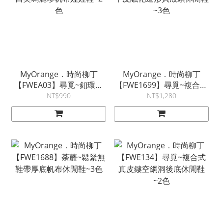
MyOrange．時尚柳丁
MyOrange．時尚柳丁
【FWEA03】尋覓~釦環開
【FWE1699】尋覓~複合式
口笑瑪麗珍帆布娃娃鞋~2
牛皮融化造形貝殼頭休閒鞋
NT$990
NT$1,280
色
~3色