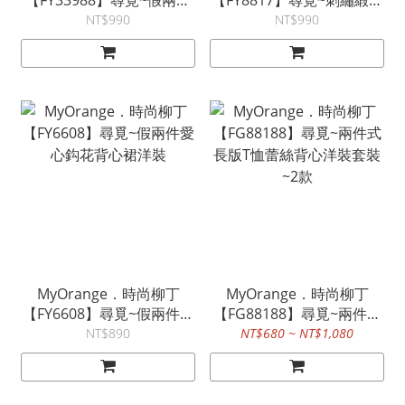
【FY33988】尋覓~假兩件
【FY8817】尋覓~刺繡緞花
波浪雪紡T恤裙洋裝~2色
網紗蛋糕裙T恤洋裝~2色
NT$990
NT$990
MyOrange．時尚柳丁
MyOrange．時尚柳丁
【FY6608】尋覓~假兩件愛
【FG88188】尋覓~兩件式
心鈎花背心裙洋裝
長版T恤蕾絲背心洋裝套裝
NT$890
NT$680 ~ NT$1,080
~2款