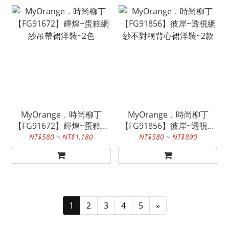
MyOrange．時尚柳丁
MyOrange．時尚柳丁
【FG91672】輝煌~蛋糕網
【FG91856】彼岸~透視網
紗吊帶裙洋裝~2色
紗不對稱背心裙洋裝~2款
NT$580 ~ NT$1,180
NT$580 ~ NT$890
1
2
3
4
5
»