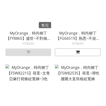
售完
MyOrange．時尚柳丁
MyOrange．時尚柳丁
【FY8865】盛世~不對稱綁
【FG66519】熟悉~不規則
帶百褶寬褲
闊腿寬褲裙
NT$690
NT$690