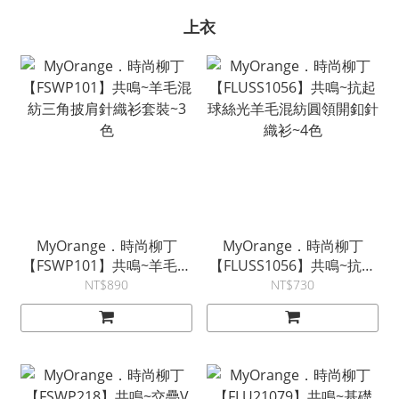
上衣
MyOrange．時尚柳丁
MyOrange．時尚柳丁
【FSWP101】共鳴~羊毛混
【FLUSS1056】共鳴~抗起
紡三角披肩針織衫套裝~3
球絲光羊毛混紡圓領開釦針
NT$890
NT$730
色
織衫~4色