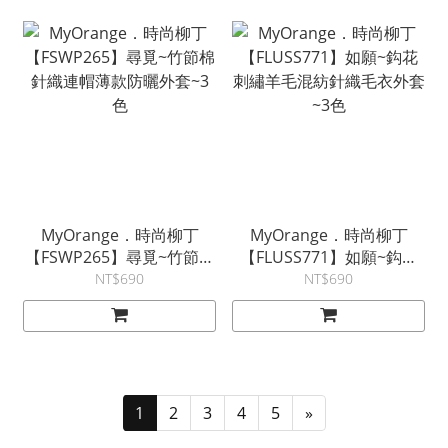
MyOrange．時尚柳丁
MyOrange．時尚柳丁
【FSWP265】尋覓~竹節棉
【FLUSS771】如願~鈎花
針織連帽薄款防曬外套~3
刺繡羊毛混紡針織毛衣外套
NT$690
NT$690
色
~3色
1
2
3
4
5
»