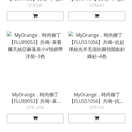
紡肌理感立領針織背心~5
紡三角披肩針織衫套裝~3
NT$590
NT$890
色
色
MyOrange．時尚柳丁
MyOrange．時尚柳丁
【FLU89053】共鳴~萊賽
【FLUSS1056】共鳴~抗起
爾天絲亞麻落肩小V領綁帶
球絲光羊毛混紡圓領開釦針
NT$1,490
NT$730
洋裝~3色
織衫~4色