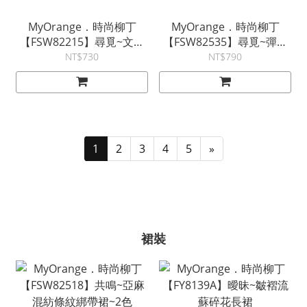
MyOrange．時尚柳丁
MyOrange．時尚柳丁
【FSW82215】尋覓~文青
【FSW82535】尋覓~彈性
亞麻打褶條紋寬褲~3色
腰圍大直筒格紋寬褲
NT$730
NT$790
1
2
3
4
5
»
裙裝