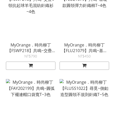
MyOrange．時尚柳丁
MyOrange．時尚柳丁
【FSWP218】共鳴~交疊V
【FLU21079】共鳴~基礎
領抗起球羊毛混紡針織衫
款圓領彈力針織棉T~4色
NT$790
NT$450
~4色