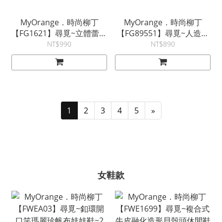
MyOrange．時尚柳丁
MyOrange．時尚柳丁
【FG1621】尋覓~立體蕾絲
【FG89551】尋覓~人造絲
雕花格紋燈籠裙
皺褶繭型條紋波點裙
NT$990
NT$890
1
2
3
4
5
»
女鞋款