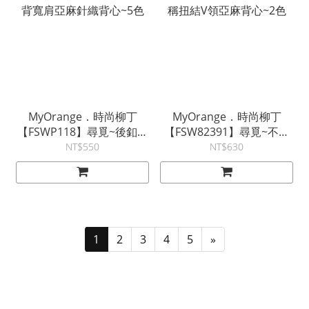
MyOrange．時尚柳丁
MyOrange．時尚柳丁
【FSWP118】尋覓~後釦美
【FSW82391】尋覓~不對
背寬肩亞麻針織背心~5色
稱扭結V領亞麻背心~2色
NT$550
NT$630
1
2
3
4
5
»