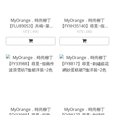
MyOrange．時尚柳丁
MyOrange．時尚柳丁
【FLU89053】共鳴~萊賽
【FYXH35140】尋覓~假兩
爾天絲亞麻落肩小V領綁帶
件蕾絲流蘇雪紡裙洋裝~2
NT$1,490
NT$1,080
洋裝~3色
色
MyOrange．時尚柳丁
MyOrange．時尚柳丁