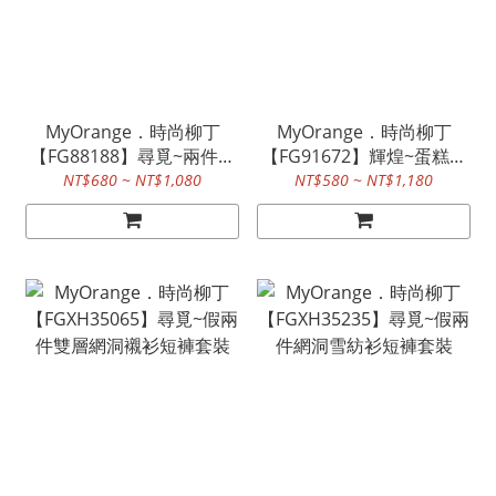
MyOrange．時尚柳丁
MyOrange．時尚柳丁
【FG88188】尋覓~兩件式
【FG91672】輝煌~蛋糕網
長版T恤蕾絲背心洋裝套裝
紗吊帶裙洋裝~2色
NT$680 ~ NT$1,080
NT$580 ~ NT$1,180
~2款