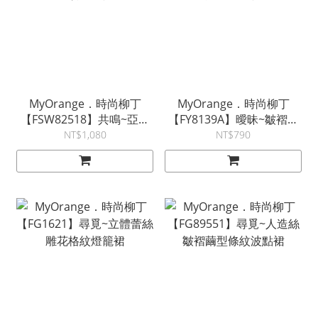
MyOrange．時尚柳丁
MyOrange．時尚柳丁
【FSW82518】共鳴~亞麻
【FY8139A】曖昧~皺褶流
混紡條紋綁帶裙~2色
蘇碎花長裙
NT$1,080
NT$790