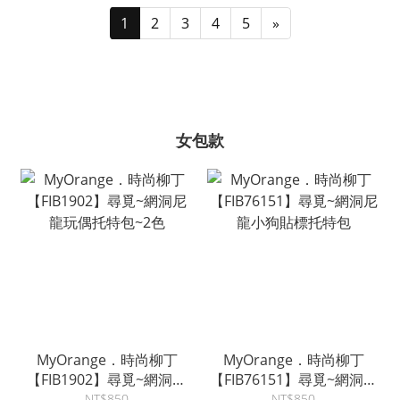
1
2
3
4
5
»
女包款
MyOrange．時尚柳丁
MyOrange．時尚柳丁
【FIB1902】尋覓~網洞尼
【FIB76151】尋覓~網洞尼
龍玩偶托特包~2色
龍小狗貼標托特包
NT$850
NT$850