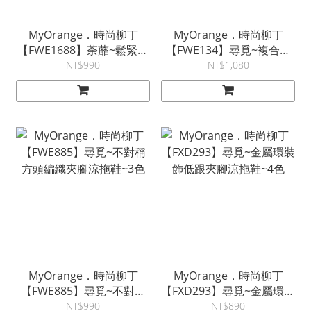
MyOrange．時尚柳丁
MyOrange．時尚柳丁
【FWE1688】荼蘼~鬆緊無
【FWE134】尋覓~複合式
鞋帶厚底帆布休閒鞋~3色
真皮鏤空網洞後底休閒鞋
NT$990
NT$1,080
~2色
MyOrange．時尚柳丁
MyOrange．時尚柳丁
【FWE885】尋覓~不對稱
【FXD293】尋覓~金屬環裝
方頭編織夾腳涼拖鞋~3色
飾低跟夾腳涼拖鞋~4色
NT$990
NT$890