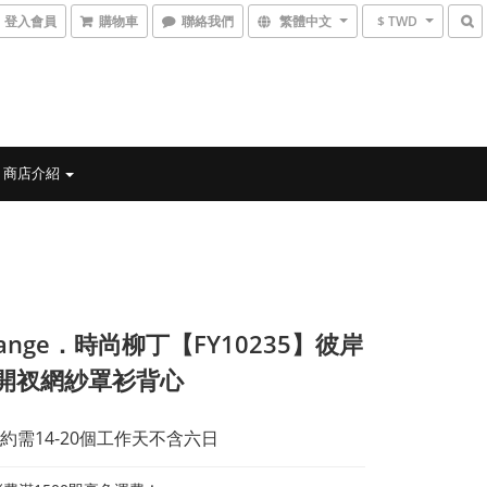
登入會員
購物車
聯絡我們
繁體中文
$ TWD
商店介紹
range．時尚柳丁【FY10235】彼岸
開衩網紗罩衫背心
約需14-20個工作天不含六日