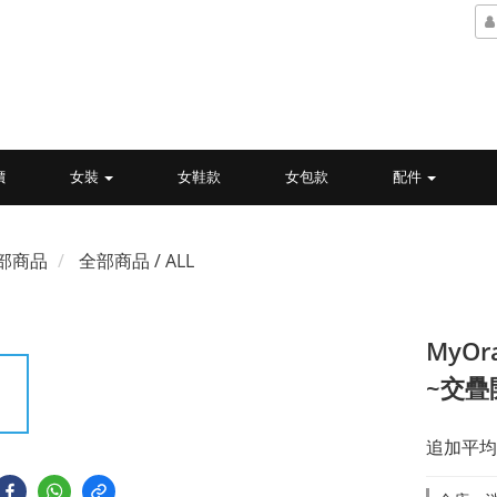
價
女裝
女鞋款
女包款
配件
部商品
全部商品 / ALL
MyO
~交疊
追加平均