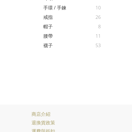
手環 / 手鍊
10
戒指
26
帽子
8
腰帶
11
襪子
53
商店介紹
退換貨政策
運費與折扣