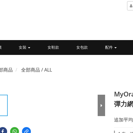
價
女裝
女鞋款
女包款
配件
部商品
全部商品 / ALL
MyO
彈力網
追加平均