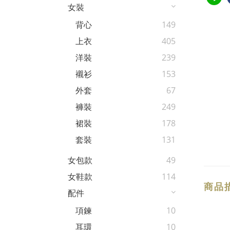
女裝
背心
149
上衣
405
洋裝
239
襯衫
153
外套
67
褲裝
249
裙裝
178
套裝
131
女包款
49
女鞋款
114
商品
配件
項鍊
10
耳環
10