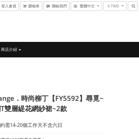
登入會員
購物車
聯絡我們
繁體中文
$ TWD
商店介紹
range．時尚柳丁【FY5592】尋覓~
T雙層緹花網紗裙~2款
約需14-20個工作天不含六日