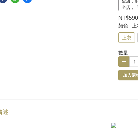
全店，消
全店，
NT$590
顏色
: 
上衣
數量
加入購
描述