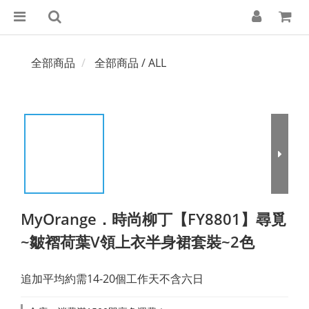
全部商品
全部商品 / ALL
MyOrange．時尚柳丁【FY8801】尋覓
~皺褶荷葉V領上衣半身裙套裝~2色
追加平均約需14-20個工作天不含六日