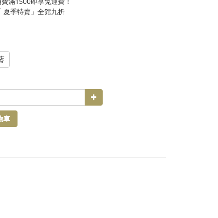
費滿1500即享免運費！
「 夏季特賣」全館九折
藍
物車