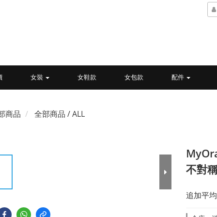
價
女裝
女鞋款
女包款
配件
部商品
全部商品 / ALL
MyO
不對稱
追加平均