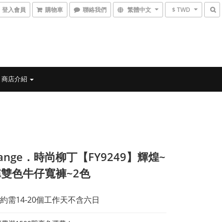
登入會員
購物車
聯絡我們
繁體中文
$ TWD
商店介紹
range．時尚柳丁【FY9249】輝煌~
雙色牛仔寬褲~2色
約需14-20個工作天不含六日