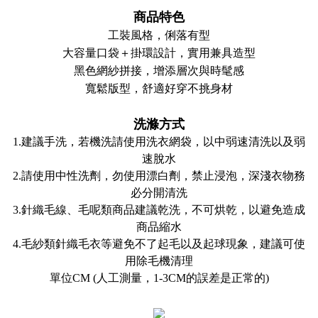
商品特色
工裝風格，俐落有型
大容量口袋＋掛環設計，實用兼具造型
黑色網紗拼接，增添層次與時髦感
寬鬆版型，舒適好穿不挑身材
洗滌方式
1.建議手洗，若機洗請使用洗衣網袋，以中弱速清洗以及弱
速脫水
2.請使用中性洗劑，勿使用漂白劑，禁止浸泡，深淺衣物務
必分開清洗
3.針織毛線、毛呢類商品建議乾洗，不可烘乾，以避免造成
商品縮水
4.毛紗類針織毛衣等避免不了起毛以及起球現象，建議可使
用除毛機清理
單位CM (人工測量，1-3CM的誤差是正常的)